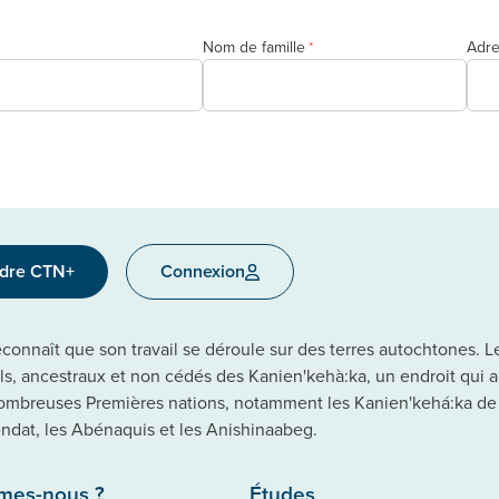
Nom de famille
Adre
*
ndre CTN+
Connexion
onnaît que son travail se déroule sur des terres autochtones. Le 
els, ancestraux et non cédés des Kanien'kehà:ka, un endroit qui 
ombreuses Premières nations, notamment les Kanien'kehá:ka de
dat, les Abénaquis et les Anishinaabeg.
mes-nous ?
Études