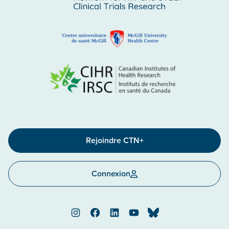
Rejoindre CTN+
Connexion
Instagram
Facebook
LinkedIn
YouTube
Bluesky