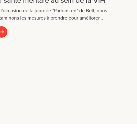
a santé mentale au sein de la VIH
 l'occasion de la journée "Parlons-en" de Bell, nous
xaminons les mesures à prendre pour améliorer...