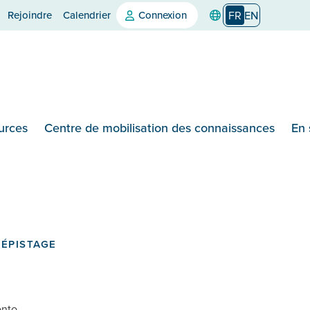
Rejoindre
Calendrier
Connexion
FR
EN
urces
Centre de mobilisation des connaissances
En 
DÉPISTAGE
onto